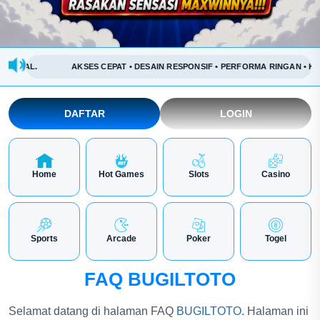
IMAL.
AKSES CEPAT • DESAIN RESPONSIF • PERFORMA RINGAN • KOM
DAFTAR
LOGIN
Home
Hot Games
Slots
Casino
Sports
Arcade
Poker
Togel
FAQ BUGILTOTO
Selamat datang di halaman FAQ
BUGILTOTO
. Halaman ini