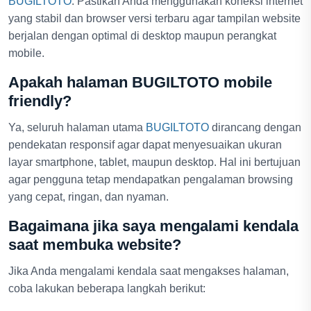
BUGILTOTO
. Pastikan Anda menggunakan koneksi internet
yang stabil dan browser versi terbaru agar tampilan website
berjalan dengan optimal di desktop maupun perangkat
mobile.
Apakah halaman BUGILTOTO mobile
friendly?
Ya, seluruh halaman utama
BUGILTOTO
dirancang dengan
pendekatan responsif agar dapat menyesuaikan ukuran
layar smartphone, tablet, maupun desktop. Hal ini bertujuan
agar pengguna tetap mendapatkan pengalaman browsing
yang cepat, ringan, dan nyaman.
Bagaimana jika saya mengalami kendala
saat membuka website?
Jika Anda mengalami kendala saat mengakses halaman,
coba lakukan beberapa langkah berikut: